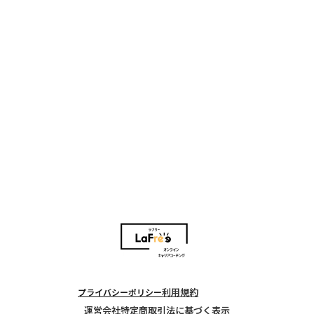
無料体験セッションのご案内
あなたの抱える不安や迷いをプロのキャリアコーチと一緒
に具体化することで、これまで踏み出せなかった新たな1歩
を踏み出しませんか？
この無料体験セッションを通じて次のステップへ進む準備
を整えましょう！
お問い合わせはコチラ
利用規約
プライバシーポリシー
運営会社
特定商取引法に基づく表示