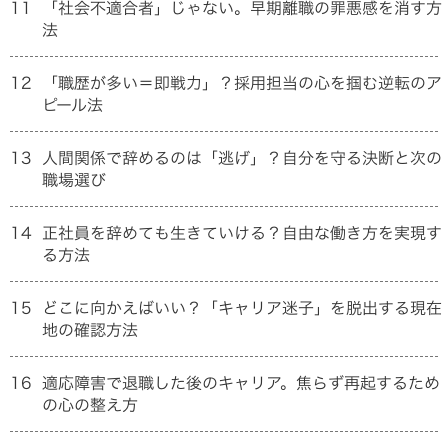
11
「社会不適合者」じゃない。早期離職の罪悪感を消す方
法
12
「職歴が多い＝即戦力」？採用担当の心を掴む逆転のア
ピール法
13
人間関係で辞めるのは「逃げ」？自分を守る決断と次の
職場選び
14
正社員を辞めても生きていける？自由な働き方を実現す
る方法
15
どこに向かえばいい？「キャリア迷子」を脱出する現在
地の確認方法
16
適応障害で退職した後のキャリア。焦らず再起するため
の心の整え方