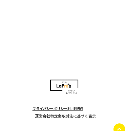
あなたの抱える不安や迷いをプロのキャリアコーチと一緒
に具体化することで、これまで踏み出せなかった新たな1歩
を踏み出しませんか？
この無料体験セッションを通じて次のステップへ進む準備
を整えましょう！
お問い合わせはコチラ
利用規約
プライバシーポリシー
運営会社
特定商取引法に基づく表示
keyboard_arrow_up