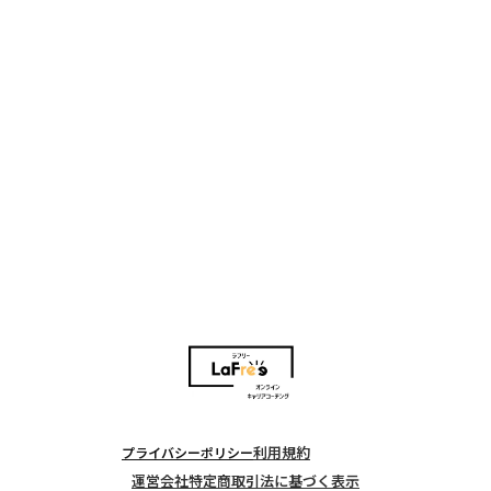
無料体験セッションのご案内
あなたの抱える不安や迷いをプロのキャリアコーチと一緒
に具体化することで、これまで踏み出せなかった新たな1歩
を踏み出しませんか？
この無料体験セッションを通じて次のステップへ進む準備
を整えましょう！
お問い合わせはコチラ
利用規約
プライバシーポリシー
運営会社
特定商取引法に基づく表示