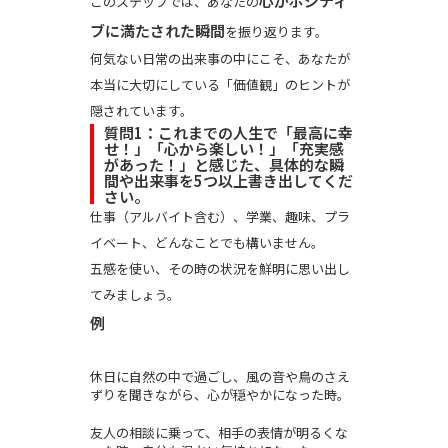
心がポジティ
このステップでは、あなたの
ブに満たされた瞬間
を振り返ります。
何気ない日常の出来事の中にこそ、あなたが
本当に大切にしている「価値観」のヒントが
隠されています。
質問1：これまでの人生で「最高に幸
せ！」「心から楽しい！」「充実感
があった！」と感じた、具体的な瞬
間や出来事を5つ以上書き出してくだ
さい。
仕事（アルバイト含む）、学業、趣味、プラ
イベート、どんなことでも構いません。
五感を使い、その時の状況を鮮明に思い出し
てみましょう。
例
休日に自然の中で過ごし、風の音や鳥のさえ
ずりを聞きながら、心が穏やかになった時。
友人の相談に乗って、相手の表情が明るくな