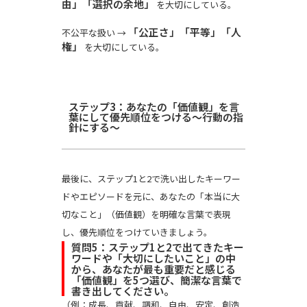
由」「選択の余地」
を大切にしている。
「公正さ」「平等」「人
不公平な扱い →
権」
を大切にしている。
ステップ3：あなたの「価値観」を言
葉にして優先順位をつける〜行動の指
針にする〜
最後に、ステップ1と2で洗い出したキーワー
ドやエピソードを元に、あなたの「本当に大
切なこと」（価値観）を明確な言葉で表現
し、優先順位をつけていきましょう。
質問5：ステップ1と2で出てきたキー
ワードや「大切にしたいこと」の中
から、あなたが最も重要だと感じる
「価値観」を5つ選び、簡潔な言葉で
書き出してください。
（例：成長、貢献、調和、自由、安定、創造