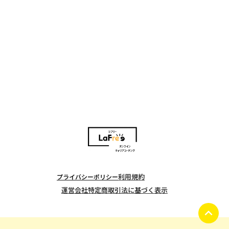
あなたの抱える不安や迷いをプロのキャリアコーチと一緒
に具体化することで、これまで踏み出せなかった新たな1歩
を踏み出しませんか？
この無料体験セッションを通じて次のステップへ進む準備
を整えましょう！
お問い合わせはコチラ
利用規約
プライバシーポリシー
運営会社
特定商取引法に基づく表示
keyboard_arrow_up